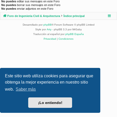
No puedes
editar sus mensajes en este Foro
No puedes
borrar sus mensajes en este Foro
No puedes
enviar adjuntos en este Foro
Foro de Ingenieria Civil & Arquitectura
Índice principal
Desarrollado por
phpBB
® Forum Software © phpBB Limited
Style por
Arty
- phpBB 3.3 por MrGaby
Traducción al español por
phpBB España
Privacidad
|
Condiciones
Este sitio web utiliza cookies para asegurar que
obtenga la mejor experiencia en nuestro sitio
web.
Saber más
¡Lo entiendo!