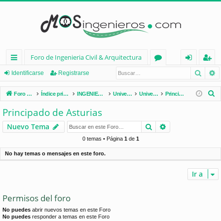
Foro de Ingenieria Civil & Arquitectura
Busca
B
nl
or
de
eg
Identificarse
Registrarse
ac
os
nt
ist
B
Foro de Ingenieria Civil & Arquitectura
Índice principal
INGENIERÍA CIVIL (España)
Universidades de España
Universidades por Comunidades
Principado de Asturias
es
ifi
ra
u
Principado de Asturias
s
rá
ca
rs
Buscar
Búsqueda avan
Nuevo Tema
c
pi
rs
e
a
0 temas • Página
1
de
1
d
e
r
No hay temas o mensajes en este foro.
os
Ir a
Permisos del foro
No puedes
abrir nuevos temas en este Foro
No puedes
responder a temas en este Foro