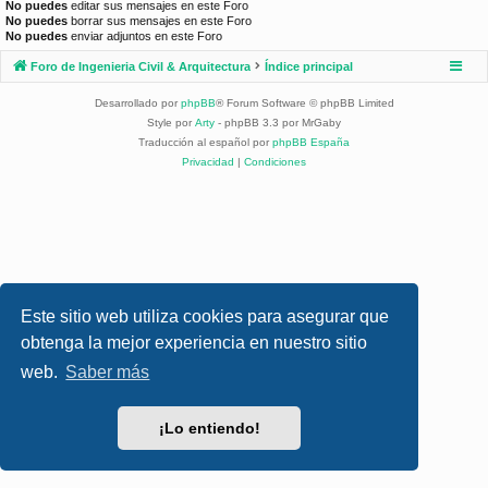
No puedes
editar sus mensajes en este Foro
No puedes
borrar sus mensajes en este Foro
No puedes
enviar adjuntos en este Foro
Foro de Ingenieria Civil & Arquitectura
Índice principal
Desarrollado por
phpBB
® Forum Software © phpBB Limited
Style por
Arty
- phpBB 3.3 por MrGaby
Traducción al español por
phpBB España
Privacidad
|
Condiciones
Este sitio web utiliza cookies para asegurar que
obtenga la mejor experiencia en nuestro sitio
web.
Saber más
¡Lo entiendo!