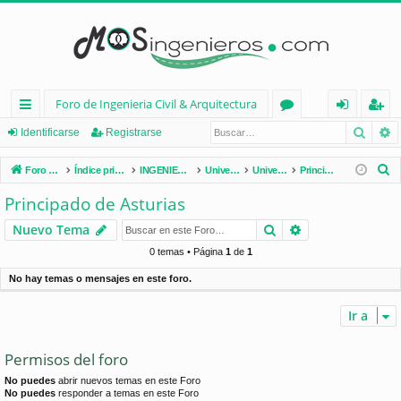
Foro de Ingenieria Civil & Arquitectura
Busca
B
nl
or
de
eg
Identificarse
Registrarse
ac
os
nt
ist
B
Foro de Ingenieria Civil & Arquitectura
Índice principal
INGENIERÍA CIVIL (España)
Universidades de España
Universidades por Comunidades
Principado de Asturias
es
ifi
ra
u
Principado de Asturias
s
rá
ca
rs
Buscar
Búsqueda avan
Nuevo Tema
c
pi
rs
e
a
0 temas • Página
1
de
1
d
e
r
No hay temas o mensajes en este foro.
os
Ir a
Permisos del foro
No puedes
abrir nuevos temas en este Foro
No puedes
responder a temas en este Foro