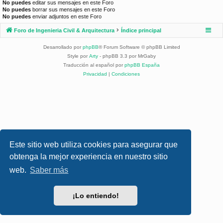
No puedes
editar sus mensajes en este Foro
No puedes
borrar sus mensajes en este Foro
No puedes
enviar adjuntos en este Foro
Foro de Ingenieria Civil & Arquitectura
Índice principal
Desarrollado por
phpBB
® Forum Software © phpBB Limited
Style por
Arty
- phpBB 3.3 por MrGaby
Traducción al español por
phpBB España
Privacidad
|
Condiciones
Este sitio web utiliza cookies para asegurar que
obtenga la mejor experiencia en nuestro sitio
web.
Saber más
¡Lo entiendo!