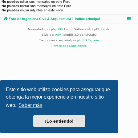
No puedes
editar sus mensajes en este Foro
No puedes
borrar sus mensajes en este Foro
No puedes
enviar adjuntos en este Foro
Foro de Ingenieria Civil & Arquitectura
Índice principal
Desarrollado por
phpBB
® Forum Software © phpBB Limited
Style por
Arty
- phpBB 3.3 por MrGaby
Traducción al español por
phpBB España
Privacidad
|
Condiciones
Este sitio web utiliza cookies para asegurar que
obtenga la mejor experiencia en nuestro sitio
web.
Saber más
¡Lo entiendo!