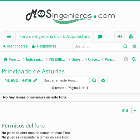
Foro de Ingenieria Civil & Arquitectura
Busca
B
nl
or
de
eg
Identificarse
Registrarse
ac
os
nt
ist
B
Foro de Ingenieria Civil & Arquitectura
Índice principal
INGENIERÍA CIVIL (España)
Universidades de España
Universidades por Comunidades
Principado de Asturias
es
ifi
ra
u
Principado de Asturias
s
rá
ca
rs
Buscar
Búsqueda avan
Nuevo Tema
c
pi
rs
e
a
0 temas • Página
1
de
1
d
e
r
No hay temas o mensajes en este foro.
os
Ir a
Permisos del foro
No puedes
abrir nuevos temas en este Foro
No puedes
responder a temas en este Foro