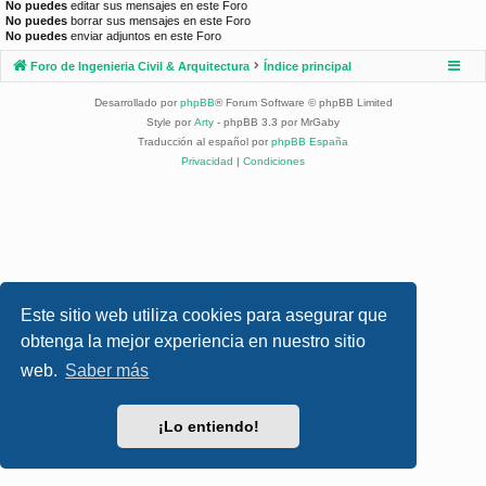
No puedes
editar sus mensajes en este Foro
No puedes
borrar sus mensajes en este Foro
No puedes
enviar adjuntos en este Foro
Foro de Ingenieria Civil & Arquitectura
Índice principal
Desarrollado por
phpBB
® Forum Software © phpBB Limited
Style por
Arty
- phpBB 3.3 por MrGaby
Traducción al español por
phpBB España
Privacidad
|
Condiciones
Este sitio web utiliza cookies para asegurar que
obtenga la mejor experiencia en nuestro sitio
web.
Saber más
¡Lo entiendo!