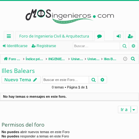
Foro de Ingenieria Civil & Arquitectura
Busca
B
nl
or
de
eg
Identificarse
Registrarse
ac
os
nt
ist
B
Foro de Ingenieria Civil & Arquitectura
Índice principal
INGENIERÍA CIVIL (España)
Universidades de España
Universidades por Comunidades
Illes Balears
es
ifi
ra
u
Illes Balears
s
rá
ca
rs
Buscar
Búsqueda avan
Nuevo Tema
c
pi
rs
e
a
0 temas • Página
1
de
1
d
e
r
No hay temas o mensajes en este foro.
os
Ir a
Permisos del foro
No puedes
abrir nuevos temas en este Foro
No puedes
responder a temas en este Foro