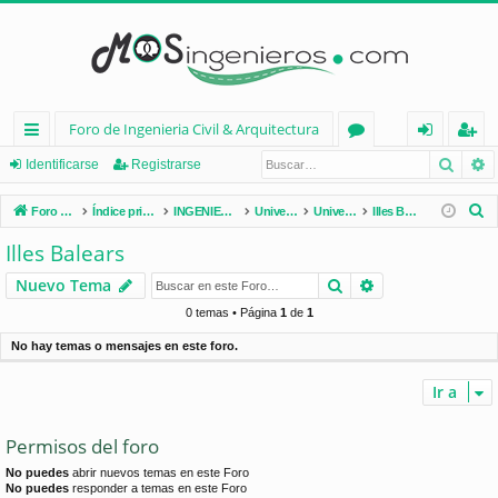
Foro de Ingenieria Civil & Arquitectura
Busca
B
nl
or
de
eg
Identificarse
Registrarse
ac
os
nt
ist
B
Foro de Ingenieria Civil & Arquitectura
Índice principal
INGENIERÍA CIVIL (España)
Universidades de España
Universidades por Comunidades
Illes Balears
es
ifi
ra
u
Illes Balears
s
rá
ca
rs
Buscar
Búsqueda avan
Nuevo Tema
c
pi
rs
e
a
0 temas • Página
1
de
1
d
e
r
No hay temas o mensajes en este foro.
os
Ir a
Permisos del foro
No puedes
abrir nuevos temas en este Foro
No puedes
responder a temas en este Foro