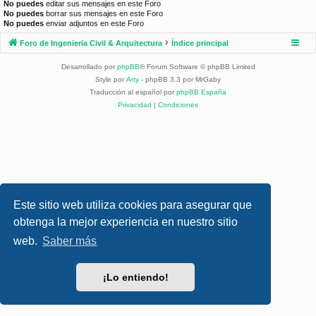
No puedes
editar sus mensajes en este Foro
No puedes
borrar sus mensajes en este Foro
No puedes
enviar adjuntos en este Foro
Foro de Ingenieria Civil & Arquitectura
Índice principal
Desarrollado por
phpBB
® Forum Software © phpBB Limited
Style por
Arty
- phpBB 3.3 por MrGaby
Traducción al español por
phpBB España
Privacidad
|
Condiciones
Este sitio web utiliza cookies para asegurar que
obtenga la mejor experiencia en nuestro sitio
web.
Saber más
¡Lo entiendo!