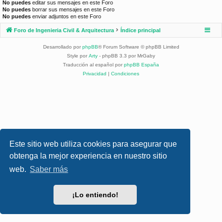
No puedes
editar sus mensajes en este Foro
No puedes
borrar sus mensajes en este Foro
No puedes
enviar adjuntos en este Foro
Foro de Ingenieria Civil & Arquitectura
Índice principal
Desarrollado por
phpBB
® Forum Software © phpBB Limited
Style por
Arty
- phpBB 3.3 por MrGaby
Traducción al español por
phpBB España
Privacidad
|
Condiciones
Este sitio web utiliza cookies para asegurar que
obtenga la mejor experiencia en nuestro sitio
web.
Saber más
¡Lo entiendo!