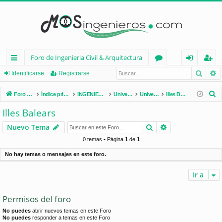
Foro de Ingenieria Civil & Arquitectura
Busca
B
nl
or
de
eg
Identificarse
Registrarse
ac
os
nt
ist
B
Foro de Ingenieria Civil & Arquitectura
Índice principal
INGENIERÍA CIVIL (España)
Universidades de España
Universidades por Comunidades
Illes Balears
es
ifi
ra
u
Illes Balears
s
rá
ca
rs
Buscar
Búsqueda avan
Nuevo Tema
c
pi
rs
e
a
0 temas • Página
1
de
1
d
e
r
No hay temas o mensajes en este foro.
os
Ir a
Permisos del foro
No puedes
abrir nuevos temas en este Foro
No puedes
responder a temas en este Foro