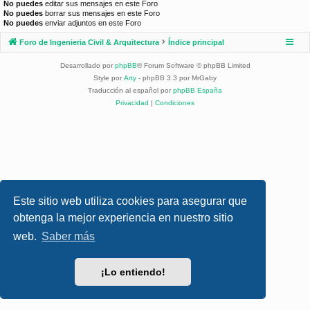
No puedes
editar sus mensajes en este Foro
No puedes
borrar sus mensajes en este Foro
No puedes
enviar adjuntos en este Foro
Foro de Ingenieria Civil & Arquitectura
Índice principal
Desarrollado por
phpBB
® Forum Software © phpBB Limited
Style por
Arty
- phpBB 3.3 por MrGaby
Traducción al español por
phpBB España
Privacidad
|
Condiciones
Este sitio web utiliza cookies para asegurar que
obtenga la mejor experiencia en nuestro sitio
web.
Saber más
¡Lo entiendo!