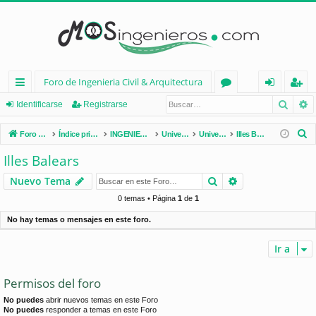
Foro de Ingenieria Civil & Arquitectura
Busca
B
nl
or
de
eg
Identificarse
Registrarse
ac
os
nt
ist
B
Foro de Ingenieria Civil & Arquitectura
Índice principal
INGENIERÍA CIVIL (España)
Universidades de España
Universidades por Comunidades
Illes Balears
es
ifi
ra
u
Illes Balears
s
rá
ca
rs
Buscar
Búsqueda avan
Nuevo Tema
c
pi
rs
e
a
0 temas • Página
1
de
1
d
e
r
No hay temas o mensajes en este foro.
os
Ir a
Permisos del foro
No puedes
abrir nuevos temas en este Foro
No puedes
responder a temas en este Foro