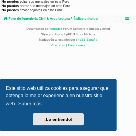
No puedes
editar sus mensajes en este Foro
No puedes
borrar sus mensajes en este Foro
No puedes
enviar adjuntos en este Foro
Foro de Ingenieria Civil & Arquitectura
Índice principal
Desarrollado por
phpBB
® Forum Software © phpBB Limited
Style por
Arty
- phpBB 3.3 por MrGaby
Traducción al español por
phpBB España
Privacidad
|
Condiciones
Este sitio web utiliza cookies para asegurar que
obtenga la mejor experiencia en nuestro sitio
web.
Saber más
¡Lo entiendo!