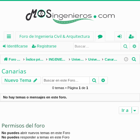
Foro de Ingenieria Civil & Arquitectura
Busca
B
nl
or
de
eg
Identificarse
Registrarse
ac
os
nt
ist
B
Foro de Ingenieria Civil & Arquitectura
Índice principal
INGENIERÍA CIVIL (España)
Universidades de España
Universidades por Comunidades
Canarias
es
ifi
ra
u
Canarias
s
rá
ca
rs
Buscar
Búsqueda avan
Nuevo Tema
c
pi
rs
e
a
0 temas • Página
1
de
1
d
e
r
No hay temas o mensajes en este foro.
os
Ir a
Permisos del foro
No puedes
abrir nuevos temas en este Foro
No puedes
responder a temas en este Foro