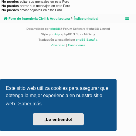
No puedes
editar sus mensajes en este Foro
No puedes
borrar sus mensajes en este Foro
No puedes
enviar adjuntos en este Foro
Foro de Ingenieria Civil & Arquitectura
Índice principal
Desarrollado por
phpBB
® Forum Software © phpBB Limited
Style por
Arty
- phpBB 3.3 por MrGaby
Traducción al español por
phpBB España
Privacidad
|
Condiciones
Este sitio web utiliza cookies para asegurar que
obtenga la mejor experiencia en nuestro sitio
web.
Saber más
¡Lo entiendo!