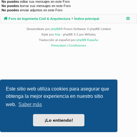
No puedes
editar sus mensajes en este Foro
No puedes
borrar sus mensajes en este Foro
No puedes
enviar adjuntos en este Foro
Foro de Ingenieria Civil & Arquitectura
Índice principal
Desarrollado por
phpBB
® Forum Software © phpBB Limited
Style por
Arty
- phpBB 3.3 por MrGaby
Traducción al español por
phpBB España
Privacidad
|
Condiciones
Este sitio web utiliza cookies para asegurar que
obtenga la mejor experiencia en nuestro sitio
web.
Saber más
¡Lo entiendo!