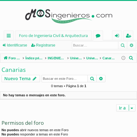
Foro de Ingenieria Civil & Arquitectura
Busca
B
nl
or
de
eg
Identificarse
Registrarse
ac
os
nt
ist
B
Foro de Ingenieria Civil & Arquitectura
Índice principal
INGENIERÍA CIVIL (España)
Universidades de España
Universidades por Comunidades
Canarias
es
ifi
ra
u
Canarias
s
rá
ca
rs
Buscar
Búsqueda avan
Nuevo Tema
c
pi
rs
e
a
0 temas • Página
1
de
1
d
e
r
No hay temas o mensajes en este foro.
os
Ir a
Permisos del foro
No puedes
abrir nuevos temas en este Foro
No puedes
responder a temas en este Foro