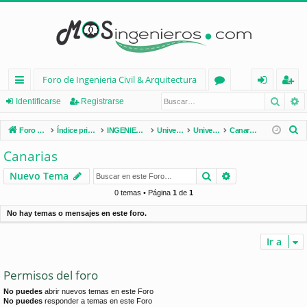
Foro de Ingenieria Civil & Arquitectura
Busca
B
nl
or
de
eg
Identificarse
Registrarse
ac
os
nt
ist
B
Foro de Ingenieria Civil & Arquitectura
Índice principal
INGENIERÍA CIVIL (España)
Universidades de España
Universidades por Comunidades
Canarias
es
ifi
ra
u
Canarias
s
rá
ca
rs
Buscar
Búsqueda avan
Nuevo Tema
c
pi
rs
e
a
0 temas • Página
1
de
1
d
e
r
No hay temas o mensajes en este foro.
os
Ir a
Permisos del foro
No puedes
abrir nuevos temas en este Foro
No puedes
responder a temas en este Foro