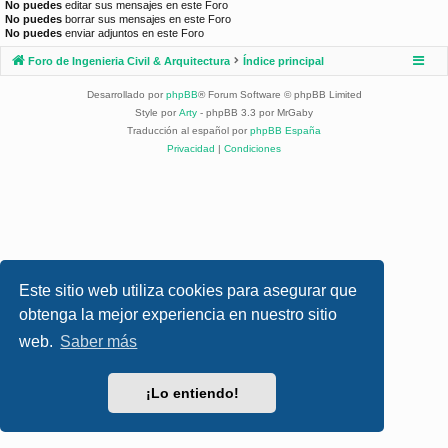
No puedes
editar sus mensajes en este Foro
No puedes
borrar sus mensajes en este Foro
No puedes
enviar adjuntos en este Foro
Foro de Ingenieria Civil & Arquitectura
Índice principal
Desarrollado por
phpBB
® Forum Software © phpBB Limited
Style por
Arty
- phpBB 3.3 por MrGaby
Traducción al español por
phpBB España
Privacidad
|
Condiciones
Este sitio web utiliza cookies para asegurar que
obtenga la mejor experiencia en nuestro sitio
web.
Saber más
¡Lo entiendo!