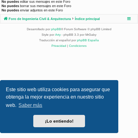
No puedes
editar sus mensajes en este Foro
No puedes
borrar sus mensajes en este Foro
No puedes
enviar adjuntos en este Foro
Foro de Ingenieria Civil & Arquitectura
Índice principal
Desarrollado por
phpBB
® Forum Software © phpBB Limited
Style por
Arty
- phpBB 3.3 por MrGaby
Traducción al español por
phpBB España
Privacidad
|
Condiciones
Este sitio web utiliza cookies para asegurar que
obtenga la mejor experiencia en nuestro sitio
web.
Saber más
¡Lo entiendo!