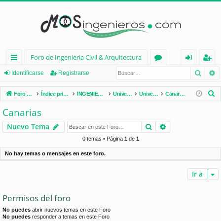
Foro de Ingenieria Civil & Arquitectura
Busca
B
nl
or
de
eg
Identificarse
Registrarse
ac
os
nt
ist
B
Foro de Ingenieria Civil & Arquitectura
Índice principal
INGENIERÍA CIVIL (España)
Universidades de España
Universidades por Comunidades
Canarias
es
ifi
ra
u
Canarias
s
rá
ca
rs
Buscar
Búsqueda avan
Nuevo Tema
c
pi
rs
e
a
0 temas • Página
1
de
1
d
e
r
No hay temas o mensajes en este foro.
os
Ir a
Permisos del foro
No puedes
abrir nuevos temas en este Foro
No puedes
responder a temas en este Foro