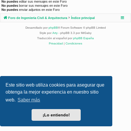
No puedes
editar sus mensajes en este Foro
No puedes
borrar sus mensajes en este Foro
No puedes
enviar adjuntos en este Foro
Foro de Ingenieria Civil & Arquitectura
Índice principal
Desarrollado por
phpBB
® Forum Software © phpBB Limited
Style por
Arty
- phpBB 3.3 por MrGaby
Traducción al español por
phpBB España
Privacidad
|
Condiciones
Este sitio web utiliza cookies para asegurar que
obtenga la mejor experiencia en nuestro sitio
web.
Saber más
¡Lo entiendo!