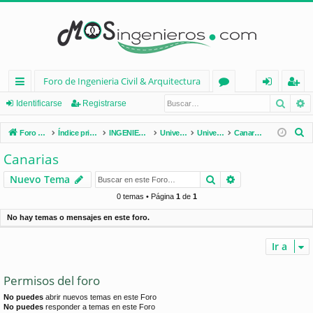
Foro de Ingenieria Civil & Arquitectura
Busca
B
nl
or
de
eg
Identificarse
Registrarse
ac
os
nt
ist
B
Foro de Ingenieria Civil & Arquitectura
Índice principal
INGENIERÍA CIVIL (España)
Universidades de España
Universidades por Comunidades
Canarias
es
ifi
ra
u
Canarias
s
rá
ca
rs
Buscar
Búsqueda avan
Nuevo Tema
c
pi
rs
e
a
0 temas • Página
1
de
1
d
e
r
No hay temas o mensajes en este foro.
os
Ir a
Permisos del foro
No puedes
abrir nuevos temas en este Foro
No puedes
responder a temas en este Foro