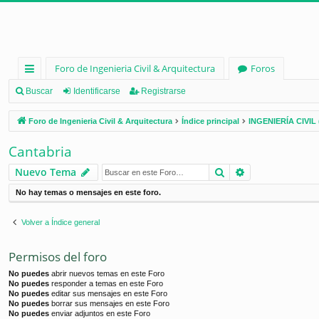
Foro de Ingenieria Civil & Arquitectura
Foros
nl
Buscar
Identificarse
Registrarse
ac
Foro de Ingenieria Civil & Arquitectura
Índice principal
INGENIERÍA CIVIL 
es
Cantabria
rá
Buscar
Búsqueda ava
Nuevo Tema
pi
No hay temas o mensajes en este foro.
d
os
Volver a Índice general
Permisos del foro
No puedes
abrir nuevos temas en este Foro
No puedes
responder a temas en este Foro
No puedes
editar sus mensajes en este Foro
No puedes
borrar sus mensajes en este Foro
No puedes
enviar adjuntos en este Foro