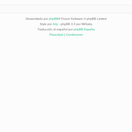
Desarrollado por
phpBB
® Forum Software © phpBB Limited
Style por
Arty
- phpBB 3.3 por MrGaby
Traducción al español por
phpBB España
Privacidad
|
Condiciones