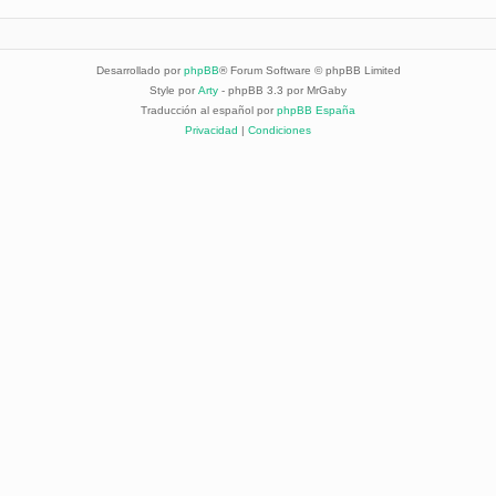
Desarrollado por
phpBB
® Forum Software © phpBB Limited
Style por
Arty
- phpBB 3.3 por MrGaby
Traducción al español por
phpBB España
Privacidad
|
Condiciones