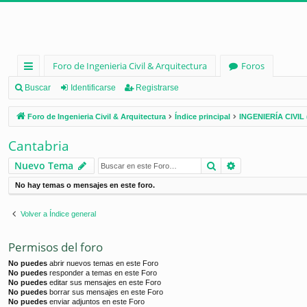
Foro de Ingenieria Civil & Arquitectura
Foros
nl
Buscar
Identificarse
Registrarse
ac
Foro de Ingenieria Civil & Arquitectura
Índice principal
INGENIERÍA CIVIL 
es
Cantabria
rá
Buscar
Búsqueda ava
Nuevo Tema
pi
No hay temas o mensajes en este foro.
d
os
Volver a Índice general
Permisos del foro
No puedes
abrir nuevos temas en este Foro
No puedes
responder a temas en este Foro
No puedes
editar sus mensajes en este Foro
No puedes
borrar sus mensajes en este Foro
No puedes
enviar adjuntos en este Foro