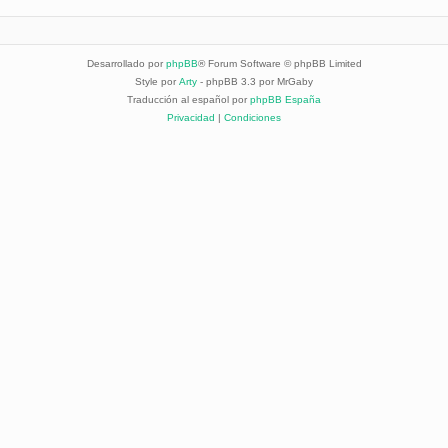
Desarrollado por
phpBB
® Forum Software © phpBB Limited
Style por
Arty
- phpBB 3.3 por MrGaby
Traducción al español por
phpBB España
Privacidad
|
Condiciones