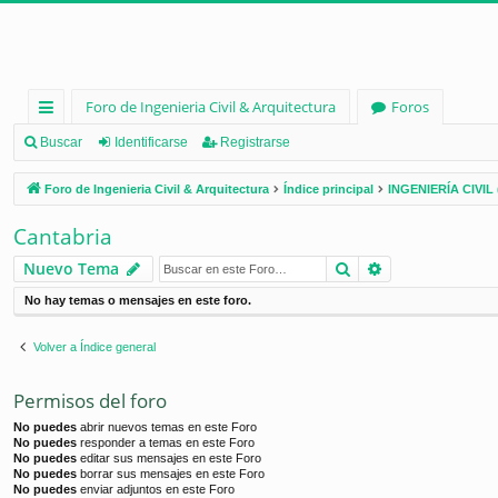
Foro de Ingenieria Civil & Arquitectura
Foros
nl
Buscar
Identificarse
Registrarse
ac
Foro de Ingenieria Civil & Arquitectura
Índice principal
INGENIERÍA CIVIL 
es
Cantabria
rá
Buscar
Búsqueda ava
Nuevo Tema
pi
No hay temas o mensajes en este foro.
d
os
Volver a Índice general
Permisos del foro
No puedes
abrir nuevos temas en este Foro
No puedes
responder a temas en este Foro
No puedes
editar sus mensajes en este Foro
No puedes
borrar sus mensajes en este Foro
No puedes
enviar adjuntos en este Foro