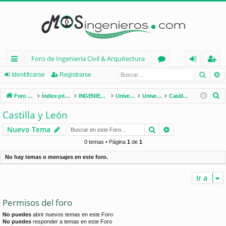
Foro de Ingenieria Civil & Arquitectura
Busca
B
nl
or
de
eg
Identificarse
Registrarse
ac
os
nt
ist
B
Foro de Ingenieria Civil & Arquitectura
Índice principal
INGENIERÍA CIVIL (España)
Universidades de España
Universidades por Comunidades
Castilla y León
es
ifi
ra
u
Castilla y León
s
rá
ca
rs
Buscar
Búsqueda avan
Nuevo Tema
c
pi
rs
e
a
0 temas • Página
1
de
1
d
e
r
No hay temas o mensajes en este foro.
os
Ir a
Permisos del foro
No puedes
abrir nuevos temas en este Foro
No puedes
responder a temas en este Foro