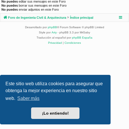
No puedes
editar sus mensajes en este Foro
No puedes
borrar sus mensajes en este Foro
No puedes
enviar adjuntos en este Foro
Foro de Ingenieria Civil & Arquitectura
Índice principal
Desarrollado por
phpBB
® Forum Software © phpBB Limited
Style por
Arty
- phpBB 3.3 por MrGaby
Traducción al español por
phpBB España
Privacidad
|
Condiciones
Este sitio web utiliza cookies para asegurar que
obtenga la mejor experiencia en nuestro sitio
web.
Saber más
¡Lo entiendo!