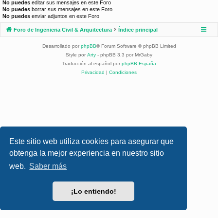
No puedes
editar sus mensajes en este Foro
No puedes
borrar sus mensajes en este Foro
No puedes
enviar adjuntos en este Foro
Foro de Ingenieria Civil & Arquitectura
Índice principal
Desarrollado por
phpBB
® Forum Software © phpBB Limited
Style por
Arty
- phpBB 3.3 por MrGaby
Traducción al español por
phpBB España
Privacidad
|
Condiciones
Este sitio web utiliza cookies para asegurar que
obtenga la mejor experiencia en nuestro sitio
web.
Saber más
¡Lo entiendo!