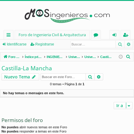
Foro de Ingenieria Civil & Arquitectura
Busca
B
nl
or
de
eg
Identificarse
Registrarse
ac
os
nt
ist
B
Foro de Ingenieria Civil & Arquitectura
Índice principal
INGENIERÍA CIVIL (España)
Universidades de España
Universidades por Comunidades
Castilla-La Mancha
es
ifi
ra
u
Castilla-La Mancha
s
rá
ca
rs
Buscar
Búsqueda avan
Nuevo Tema
c
pi
rs
e
a
0 temas • Página
1
de
1
d
e
r
No hay temas o mensajes en este foro.
os
Ir a
Permisos del foro
No puedes
abrir nuevos temas en este Foro
No puedes
responder a temas en este Foro