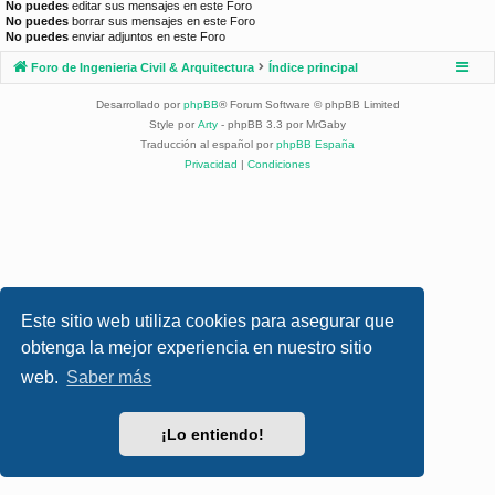
No puedes
editar sus mensajes en este Foro
No puedes
borrar sus mensajes en este Foro
No puedes
enviar adjuntos en este Foro
Foro de Ingenieria Civil & Arquitectura
Índice principal
Desarrollado por
phpBB
® Forum Software © phpBB Limited
Style por
Arty
- phpBB 3.3 por MrGaby
Traducción al español por
phpBB España
Privacidad
|
Condiciones
Este sitio web utiliza cookies para asegurar que
obtenga la mejor experiencia en nuestro sitio
web.
Saber más
¡Lo entiendo!