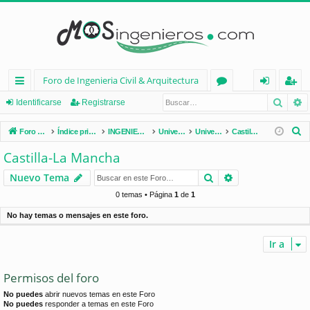
Foro de Ingenieria Civil & Arquitectura
Busca
B
nl
or
de
eg
Identificarse
Registrarse
ac
os
nt
ist
B
Foro de Ingenieria Civil & Arquitectura
Índice principal
INGENIERÍA CIVIL (España)
Universidades de España
Universidades por Comunidades
Castilla-La Mancha
es
ifi
ra
u
Castilla-La Mancha
s
rá
ca
rs
Buscar
Búsqueda avan
Nuevo Tema
c
pi
rs
e
a
0 temas • Página
1
de
1
d
e
r
No hay temas o mensajes en este foro.
os
Ir a
Permisos del foro
No puedes
abrir nuevos temas en este Foro
No puedes
responder a temas en este Foro