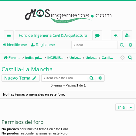
Foro de Ingenieria Civil & Arquitectura
Busca
B
nl
or
de
eg
Identificarse
Registrarse
ac
os
nt
ist
B
Foro de Ingenieria Civil & Arquitectura
Índice principal
INGENIERÍA CIVIL (España)
Universidades de España
Universidades por Comunidades
Castilla-La Mancha
es
ifi
ra
u
Castilla-La Mancha
s
rá
ca
rs
Buscar
Búsqueda avan
Nuevo Tema
c
pi
rs
e
a
0 temas • Página
1
de
1
d
e
r
No hay temas o mensajes en este foro.
os
Ir a
Permisos del foro
No puedes
abrir nuevos temas en este Foro
No puedes
responder a temas en este Foro