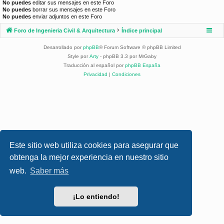
No puedes
editar sus mensajes en este Foro
No puedes
borrar sus mensajes en este Foro
No puedes
enviar adjuntos en este Foro
Foro de Ingenieria Civil & Arquitectura
Índice principal
Desarrollado por
phpBB
® Forum Software © phpBB Limited
Style por
Arty
- phpBB 3.3 por MrGaby
Traducción al español por
phpBB España
Privacidad
|
Condiciones
Este sitio web utiliza cookies para asegurar que
obtenga la mejor experiencia en nuestro sitio
web.
Saber más
¡Lo entiendo!