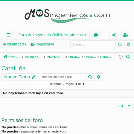
Foro de Ingenieria Civil & Arquitectura
Busca
B
nl
or
de
eg
Identificarse
Registrarse
ac
os
nt
ist
B
Foro de Ingenieria Civil & Arquitectura
Índice principal
INGENIERÍA CIVIL (España)
Universidades de España
Universidades por Comunidades
Cataluña
es
ifi
ra
u
Cataluña
s
rá
ca
rs
Buscar
Búsqueda avan
Nuevo Tema
c
pi
rs
e
a
0 temas • Página
1
de
1
d
e
r
No hay temas o mensajes en este foro.
os
Ir a
Permisos del foro
No puedes
abrir nuevos temas en este Foro
No puedes
responder a temas en este Foro