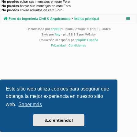
No puedes
editar sus mensajes en este Foro
No puedes
borrar sus mensajes en este Foro
No puedes
enviar adjuntos en este Foro
Foro de Ingenieria Civil & Arquitectura
Índice principal
Desarrollado por
phpBB
® Forum Software © phpBB Limited
Style por
Arty
- phpBB 3.3 por MrGaby
Traducción al español por
phpBB España
Privacidad
|
Condiciones
Este sitio web utiliza cookies para asegurar que
obtenga la mejor experiencia en nuestro sitio
web.
Saber más
¡Lo entiendo!