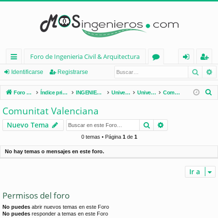
Foro de Ingenieria Civil & Arquitectura
Busca
B
nl
or
de
eg
Identificarse
Registrarse
ac
os
nt
ist
B
Foro de Ingenieria Civil & Arquitectura
Índice principal
INGENIERÍA CIVIL (España)
Universidades de España
Universidades por Comunidades
Comunitat Valenciana
es
ifi
ra
u
Comunitat Valenciana
s
rá
ca
rs
Buscar
Búsqueda avan
Nuevo Tema
c
pi
rs
e
a
0 temas • Página
1
de
1
d
e
r
No hay temas o mensajes en este foro.
os
Ir a
Permisos del foro
No puedes
abrir nuevos temas en este Foro
No puedes
responder a temas en este Foro