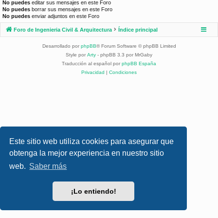
No puedes
editar sus mensajes en este Foro
No puedes
borrar sus mensajes en este Foro
No puedes
enviar adjuntos en este Foro
Foro de Ingenieria Civil & Arquitectura
Índice principal
Desarrollado por
phpBB
® Forum Software © phpBB Limited
Style por
Arty
- phpBB 3.3 por MrGaby
Traducción al español por
phpBB España
Privacidad
|
Condiciones
Este sitio web utiliza cookies para asegurar que
obtenga la mejor experiencia en nuestro sitio
web.
Saber más
¡Lo entiendo!