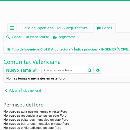
Foro de Ingenieria Civil & Arquitectura
Foros
nl
Buscar
Identificarse
Registrarse
ac
Foro de Ingenieria Civil & Arquitectura
Índice principal
INGENIERÍA CIVIL 
es
Comunitat Valenciana
rá
Buscar
Búsqueda ava
Nuevo Tema
pi
No hay temas o mensajes en este foro.
d
os
Volver a Índice general
Permisos del foro
No puedes
abrir nuevos temas en este Foro
No puedes
responder a temas en este Foro
No puedes
editar sus mensajes en este Foro
No puedes
borrar sus mensajes en este Foro
No puedes
enviar adjuntos en este Foro