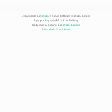
Desarrollado por
phpBB
® Forum Software © phpBB Limited
Style por
Arty
- phpBB 3.3 por MrGaby
Traducción al español por
phpBB España
Privacidad
|
Condiciones