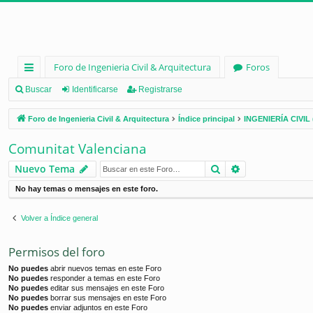
Foro de Ingenieria Civil & Arquitectura
Foros
nl
Buscar
Identificarse
Registrarse
ac
Foro de Ingenieria Civil & Arquitectura
Índice principal
INGENIERÍA CIVIL 
es
Comunitat Valenciana
rá
Buscar
Búsqueda ava
Nuevo Tema
pi
No hay temas o mensajes en este foro.
d
os
Volver a Índice general
Permisos del foro
No puedes
abrir nuevos temas en este Foro
No puedes
responder a temas en este Foro
No puedes
editar sus mensajes en este Foro
No puedes
borrar sus mensajes en este Foro
No puedes
enviar adjuntos en este Foro