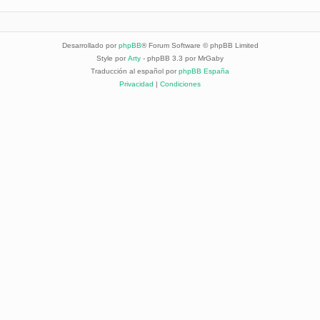
Desarrollado por
phpBB
® Forum Software © phpBB Limited
Style por
Arty
- phpBB 3.3 por MrGaby
Traducción al español por
phpBB España
Privacidad
|
Condiciones