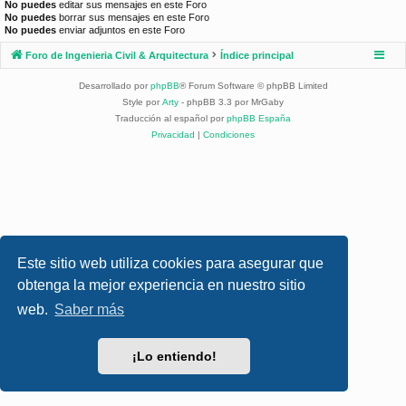
No puedes
editar sus mensajes en este Foro
No puedes
borrar sus mensajes en este Foro
No puedes
enviar adjuntos en este Foro
Foro de Ingenieria Civil & Arquitectura
Índice principal
Desarrollado por
phpBB
® Forum Software © phpBB Limited
Style por
Arty
- phpBB 3.3 por MrGaby
Traducción al español por
phpBB España
Privacidad
|
Condiciones
Este sitio web utiliza cookies para asegurar que
obtenga la mejor experiencia en nuestro sitio
web.
Saber más
¡Lo entiendo!