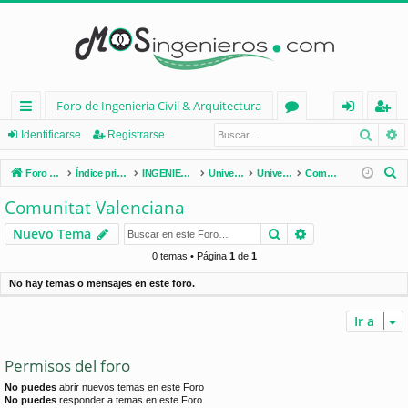
Foro de Ingenieria Civil & Arquitectura
Busca
B
nl
or
de
eg
Identificarse
Registrarse
ac
os
nt
ist
B
Foro de Ingenieria Civil & Arquitectura
Índice principal
INGENIERÍA CIVIL (España)
Universidades de España
Universidades por Comunidades
Comunitat Valenciana
es
ifi
ra
u
Comunitat Valenciana
s
rá
ca
rs
Buscar
Búsqueda avan
Nuevo Tema
c
pi
rs
e
a
0 temas • Página
1
de
1
d
e
r
No hay temas o mensajes en este foro.
os
Ir a
Permisos del foro
No puedes
abrir nuevos temas en este Foro
No puedes
responder a temas en este Foro