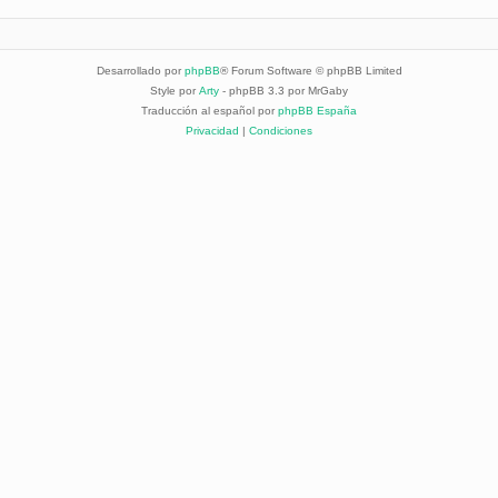
Desarrollado por
phpBB
® Forum Software © phpBB Limited
Style por
Arty
- phpBB 3.3 por MrGaby
Traducción al español por
phpBB España
Privacidad
|
Condiciones