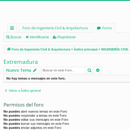
Foro de Ingenieria Civil & Arquitectura
Foros
nl
Buscar
Identificarse
Registrarse
ac
Foro de Ingenieria Civil & Arquitectura
Índice principal
INGENIERÍA CIVIL 
es
Extremadura
rá
Buscar
Búsqueda ava
Nuevo Tema
pi
No hay temas o mensajes en este foro.
d
os
Volver a Índice general
Permisos del foro
No puedes
abrir nuevos temas en este Foro
No puedes
responder a temas en este Foro
No puedes
editar sus mensajes en este Foro
No puedes
borrar sus mensajes en este Foro
No puedes
enviar adjuntos en este Foro