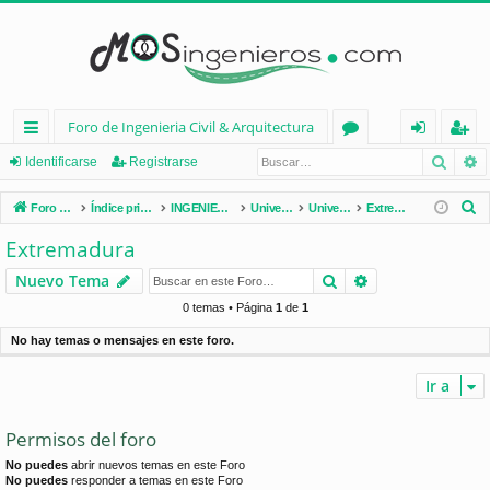
Foro de Ingenieria Civil & Arquitectura
Busca
B
nl
or
de
eg
Identificarse
Registrarse
ac
os
nt
ist
B
Foro de Ingenieria Civil & Arquitectura
Índice principal
INGENIERÍA CIVIL (España)
Universidades de España
Universidades por Comunidades
Extremadura
es
ifi
ra
u
Extremadura
s
rá
ca
rs
Buscar
Búsqueda avan
Nuevo Tema
c
pi
rs
e
a
0 temas • Página
1
de
1
d
e
r
No hay temas o mensajes en este foro.
os
Ir a
Permisos del foro
No puedes
abrir nuevos temas en este Foro
No puedes
responder a temas en este Foro