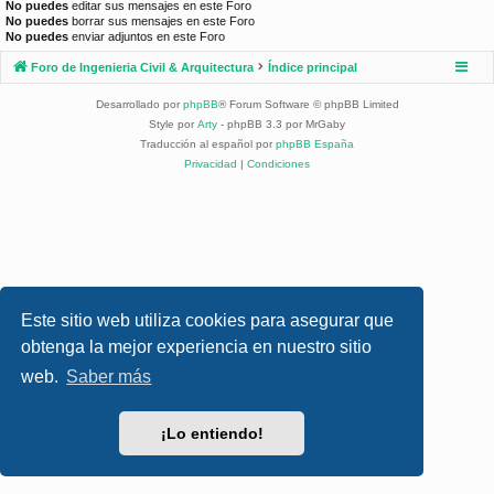
No puedes
editar sus mensajes en este Foro
No puedes
borrar sus mensajes en este Foro
No puedes
enviar adjuntos en este Foro
Foro de Ingenieria Civil & Arquitectura
Índice principal
Desarrollado por
phpBB
® Forum Software © phpBB Limited
Style por
Arty
- phpBB 3.3 por MrGaby
Traducción al español por
phpBB España
Privacidad
|
Condiciones
Este sitio web utiliza cookies para asegurar que
obtenga la mejor experiencia en nuestro sitio
web.
Saber más
¡Lo entiendo!