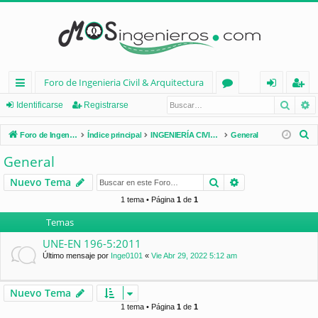
Foro de Ingenieria Civil & Arquitectura
Busca
B
nl
or
de
eg
Identificarse
Registrarse
ac
os
nt
ist
B
Foro de Ingenieria Civil & Arquitectura
Índice principal
INGENIERÍA CIVIL (España)
General
es
ifi
ra
u
General
s
rá
ca
rs
Buscar
Búsqueda avan
Nuevo Tema
c
pi
rs
e
a
1 tema • Página
1
de
1
d
e
r
Temas
os
UNE-EN 196-5:2011
Último mensaje por
Inge0101
«
Vie Abr 29, 2022 5:12 am
Nuevo Tema
1 tema • Página
1
de
1