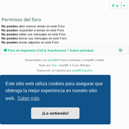
Ir a
Permisos del foro
No puedes
abrir nuevos temas en este Foro
No puedes
responder a temas en este Foro
No puedes
editar sus mensajes en este Foro
No puedes
borrar sus mensajes en este Foro
No puedes
enviar adjuntos en este Foro
Foro de Ingenieria Civil & Arquitectura
Índice principal
Desarrollado por
phpBB
® Forum Software © phpBB Limited
Style por
Arty
- phpBB 3.3 por MrGaby
Traducción al español por
phpBB España
Privacidad
|
Condiciones
Este sitio web utiliza cookies para asegurar que
obtenga la mejor experiencia en nuestro sitio
web.
Saber más
¡Lo entiendo!