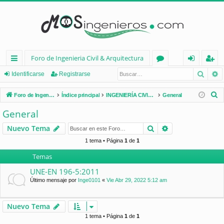
Foro de Ingenieria Civil & Arquitectura
Busca
B
nl
or
de
eg
Identificarse
Registrarse
ac
os
nt
ist
B
Foro de Ingenieria Civil & Arquitectura
Índice principal
INGENIERÍA CIVIL (España)
General
es
ifi
ra
u
General
s
rá
ca
rs
Buscar
Búsqueda avan
Nuevo Tema
c
pi
rs
e
a
1 tema • Página
1
de
1
d
e
r
Temas
os
UNE-EN 196-5:2011
Último mensaje por
Inge0101
«
Vie Abr 29, 2022 5:12 am
Nuevo Tema
1 tema • Página
1
de
1