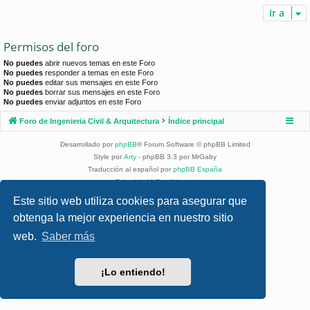
Ir a
Permisos del foro
No puedes
abrir nuevos temas en este Foro
No puedes
responder a temas en este Foro
No puedes
editar sus mensajes en este Foro
No puedes
borrar sus mensajes en este Foro
No puedes
enviar adjuntos en este Foro
Foro de Ingenieria Civil & Arquitectura
Índice principal
Desarrollado por
phpBB
® Forum Software © phpBB Limited
Style por
Arty
- phpBB 3.3 por MrGaby
Traducción al español por
phpBB España
Privacidad
|
Condiciones
Este sitio web utiliza cookies para asegurar que
obtenga la mejor experiencia en nuestro sitio
web.
Saber más
¡Lo entiendo!