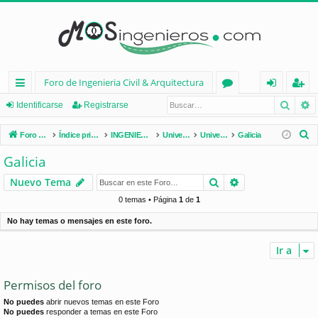
Foro de Ingenieria Civil & Arquitectura
Busca
B
nl
or
de
eg
Identificarse
Registrarse
ac
os
nt
ist
B
Foro de Ingenieria Civil & Arquitectura
Índice principal
INGENIERÍA CIVIL (España)
Universidades de España
Universidades por Comunidades
Galicia
es
ifi
ra
u
Galicia
s
rá
ca
rs
Buscar
Búsqueda avan
Nuevo Tema
c
pi
rs
e
a
0 temas • Página
1
de
1
d
e
r
No hay temas o mensajes en este foro.
os
Ir a
Permisos del foro
No puedes
abrir nuevos temas en este Foro
No puedes
responder a temas en este Foro