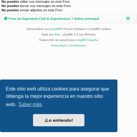
No puedes
editar sus mensajes en este Foro
No puedes
borrar sus mensajes en este Foro
No puedes
enviar adjuntos en este Foro
Foro de Ingenieria Civil & Arquitectura
Índice principal
Desarrollado por
phpBB
® Forum Software © phpBB Limited
Style por
Arty
- phpBB 3.3 por MrGaby
Traducción al español por
phpBB España
Privacidad
|
Condiciones
Este sitio web utiliza cookies para asegurar que
obtenga la mejor experiencia en nuestro sitio
web.
Saber más
¡Lo entiendo!