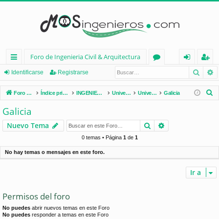
Foro de Ingenieria Civil & Arquitectura
Busca
B
nl
or
de
eg
Identificarse
Registrarse
ac
os
nt
ist
B
Foro de Ingenieria Civil & Arquitectura
Índice principal
INGENIERÍA CIVIL (España)
Universidades de España
Universidades por Comunidades
Galicia
es
ifi
ra
u
Galicia
s
rá
ca
rs
Buscar
Búsqueda avan
Nuevo Tema
c
pi
rs
e
a
0 temas • Página
1
de
1
d
e
r
No hay temas o mensajes en este foro.
os
Ir a
Permisos del foro
No puedes
abrir nuevos temas en este Foro
No puedes
responder a temas en este Foro