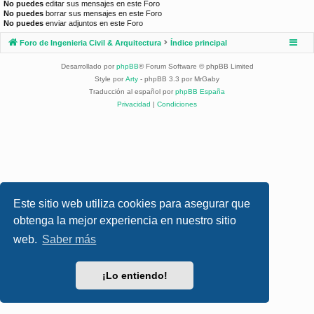
No puedes
editar sus mensajes en este Foro
No puedes
borrar sus mensajes en este Foro
No puedes
enviar adjuntos en este Foro
Foro de Ingenieria Civil & Arquitectura
Índice principal
Desarrollado por
phpBB
® Forum Software © phpBB Limited
Style por
Arty
- phpBB 3.3 por MrGaby
Traducción al español por
phpBB España
Privacidad
|
Condiciones
Este sitio web utiliza cookies para asegurar que
obtenga la mejor experiencia en nuestro sitio
web.
Saber más
¡Lo entiendo!