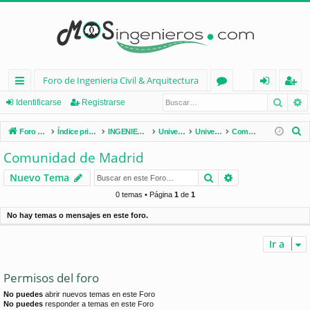
Foro de Ingenieria Civil & Arquitectura
Busca
B
nl
or
de
eg
Identificarse
Registrarse
ac
os
nt
ist
B
Foro de Ingenieria Civil & Arquitectura
Índice principal
INGENIERÍA CIVIL (España)
Universidades de España
Universidades por Comunidades
Comunidad de Madrid
es
ifi
ra
u
Comunidad de Madrid
s
rá
ca
rs
Buscar
Búsqueda avan
Nuevo Tema
c
pi
rs
e
a
0 temas • Página
1
de
1
d
e
r
No hay temas o mensajes en este foro.
os
Ir a
Permisos del foro
No puedes
abrir nuevos temas en este Foro
No puedes
responder a temas en este Foro