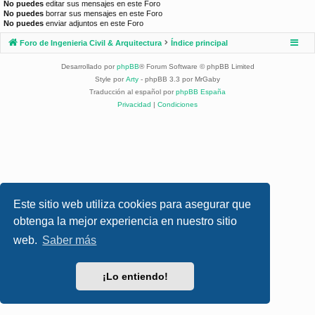
No puedes
editar sus mensajes en este Foro
No puedes
borrar sus mensajes en este Foro
No puedes
enviar adjuntos en este Foro
Foro de Ingenieria Civil & Arquitectura
Índice principal
Desarrollado por
phpBB
® Forum Software © phpBB Limited
Style por
Arty
- phpBB 3.3 por MrGaby
Traducción al español por
phpBB España
Privacidad
|
Condiciones
Este sitio web utiliza cookies para asegurar que
obtenga la mejor experiencia en nuestro sitio
web.
Saber más
¡Lo entiendo!