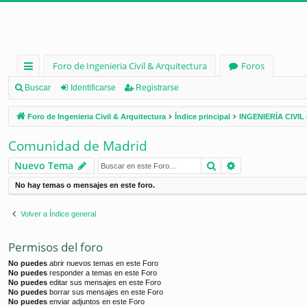
Foro de Ingenieria Civil & Arquitectura
Foros
nl
Buscar
Identificarse
Registrarse
ac
Foro de Ingenieria Civil & Arquitectura
Índice principal
INGENIERÍA CIVIL 
es
Comunidad de Madrid
rá
Buscar
Búsqueda ava
Nuevo Tema
pi
No hay temas o mensajes en este foro.
d
os
Volver a Índice general
Permisos del foro
No puedes
abrir nuevos temas en este Foro
No puedes
responder a temas en este Foro
No puedes
editar sus mensajes en este Foro
No puedes
borrar sus mensajes en este Foro
No puedes
enviar adjuntos en este Foro