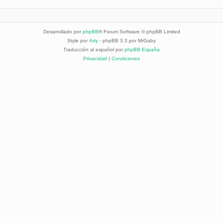
Desarrollado por
phpBB
® Forum Software © phpBB Limited
Style por
Arty
- phpBB 3.3 por MrGaby
Traducción al español por
phpBB España
Privacidad
|
Condiciones