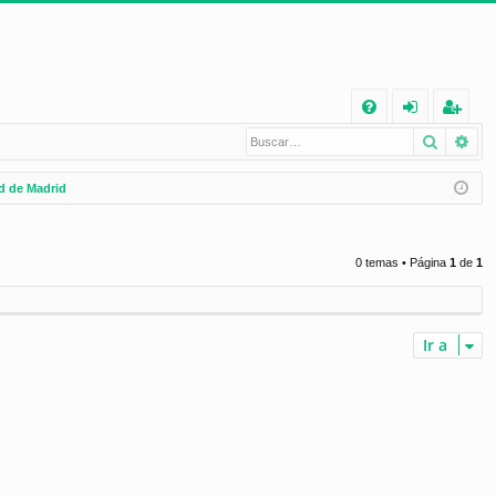
E
Buscar
Bú
FA
de
eg
Q
nt
ist
 de Madrid
ifi
ra
ca
rs
0 temas • Página
1
de
1
rs
e
e
Ir a