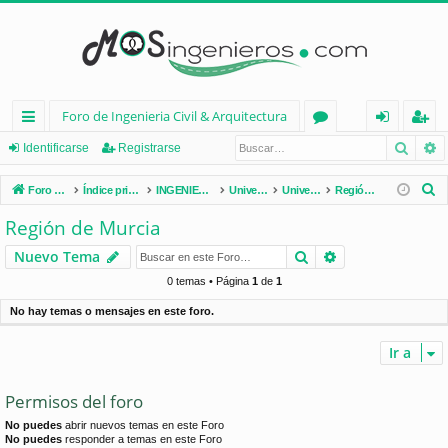
Foro de Ingenieria Civil & Arquitectura
Busca
B
nl
or
de
eg
Identificarse
Registrarse
ac
os
nt
ist
B
Foro de Ingenieria Civil & Arquitectura
Índice principal
INGENIERÍA CIVIL (España)
Universidades de España
Universidades por Comunidades
Región de Murcia
es
ifi
ra
u
Región de Murcia
s
rá
ca
rs
Buscar
Búsqueda avan
Nuevo Tema
c
pi
rs
e
a
0 temas • Página
1
de
1
d
e
r
No hay temas o mensajes en este foro.
os
Ir a
Permisos del foro
No puedes
abrir nuevos temas en este Foro
No puedes
responder a temas en este Foro