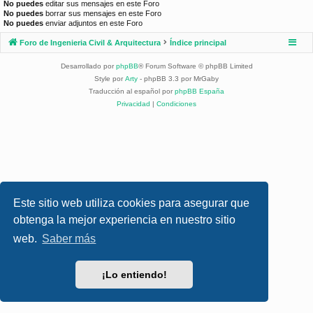
No puedes
editar sus mensajes en este Foro
No puedes
borrar sus mensajes en este Foro
No puedes
enviar adjuntos en este Foro
Foro de Ingenieria Civil & Arquitectura
Índice principal
Desarrollado por
phpBB
® Forum Software © phpBB Limited
Style por
Arty
- phpBB 3.3 por MrGaby
Traducción al español por
phpBB España
Privacidad
|
Condiciones
Este sitio web utiliza cookies para asegurar que
obtenga la mejor experiencia en nuestro sitio
web.
Saber más
¡Lo entiendo!