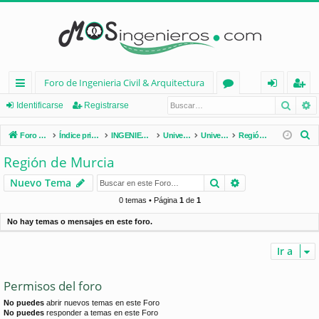
Foro de Ingenieria Civil & Arquitectura
Busca
B
nl
or
de
eg
Identificarse
Registrarse
ac
os
nt
ist
B
Foro de Ingenieria Civil & Arquitectura
Índice principal
INGENIERÍA CIVIL (España)
Universidades de España
Universidades por Comunidades
Región de Murcia
es
ifi
ra
u
Región de Murcia
s
rá
ca
rs
Buscar
Búsqueda avan
Nuevo Tema
c
pi
rs
e
a
0 temas • Página
1
de
1
d
e
r
No hay temas o mensajes en este foro.
os
Ir a
Permisos del foro
No puedes
abrir nuevos temas en este Foro
No puedes
responder a temas en este Foro