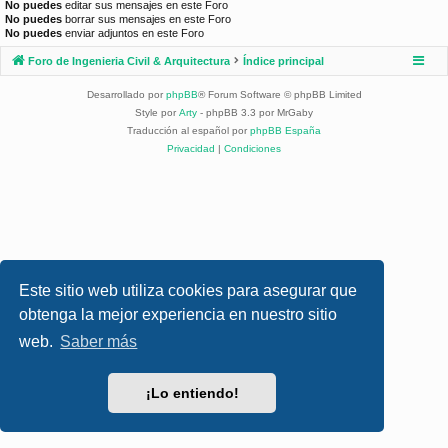
No puedes
editar sus mensajes en este Foro
No puedes
borrar sus mensajes en este Foro
No puedes
enviar adjuntos en este Foro
Foro de Ingenieria Civil & Arquitectura
Índice principal
Desarrollado por
phpBB
® Forum Software © phpBB Limited
Style por
Arty
- phpBB 3.3 por MrGaby
Traducción al español por
phpBB España
Privacidad
|
Condiciones
Este sitio web utiliza cookies para asegurar que
obtenga la mejor experiencia en nuestro sitio
web.
Saber más
¡Lo entiendo!