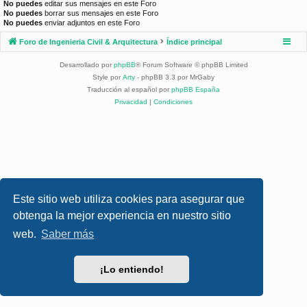
No puedes
editar sus mensajes en este Foro
No puedes
borrar sus mensajes en este Foro
No puedes
enviar adjuntos en este Foro
Foro de Ingenieria Civil & Arquitectura
Índice principal
Desarrollado por
phpBB
® Forum Software © phpBB Limited
Style por
Arty
- phpBB 3.3 por MrGaby
Traducción al español por
phpBB España
Privacidad
|
Condiciones
Este sitio web utiliza cookies para asegurar que
obtenga la mejor experiencia en nuestro sitio
web.
Saber más
¡Lo entiendo!