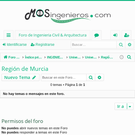
Foro de Ingenieria Civil & Arquitectura
Busca
B
nl
or
de
eg
Identificarse
Registrarse
ac
os
nt
ist
B
Foro de Ingenieria Civil & Arquitectura
Índice principal
INGENIERÍA CIVIL (España)
Universidades de España
Universidades por Comunidades
Región de Murcia
es
ifi
ra
u
Región de Murcia
s
rá
ca
rs
Buscar
Búsqueda avan
Nuevo Tema
c
pi
rs
e
a
0 temas • Página
1
de
1
d
e
r
No hay temas o mensajes en este foro.
os
Ir a
Permisos del foro
No puedes
abrir nuevos temas en este Foro
No puedes
responder a temas en este Foro