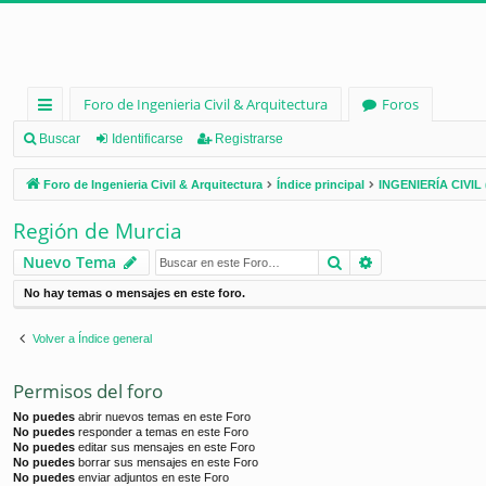
Foro de Ingenieria Civil & Arquitectura
Foros
nl
Buscar
Identificarse
Registrarse
ac
Foro de Ingenieria Civil & Arquitectura
Índice principal
INGENIERÍA CIVIL 
es
Región de Murcia
rá
Buscar
Búsqueda ava
Nuevo Tema
pi
No hay temas o mensajes en este foro.
d
os
Volver a Índice general
Permisos del foro
No puedes
abrir nuevos temas en este Foro
No puedes
responder a temas en este Foro
No puedes
editar sus mensajes en este Foro
No puedes
borrar sus mensajes en este Foro
No puedes
enviar adjuntos en este Foro