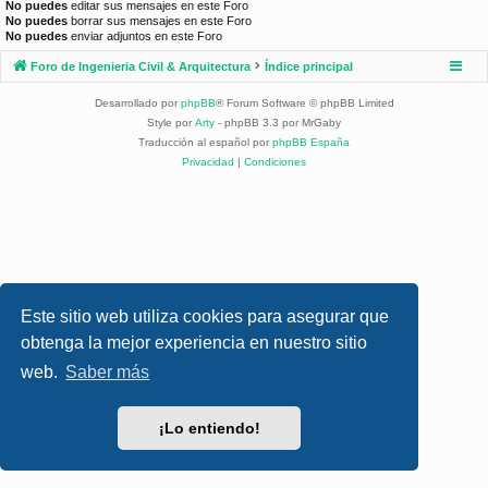
No puedes
editar sus mensajes en este Foro
No puedes
borrar sus mensajes en este Foro
No puedes
enviar adjuntos en este Foro
Foro de Ingenieria Civil & Arquitectura
Índice principal
Desarrollado por
phpBB
® Forum Software © phpBB Limited
Style por
Arty
- phpBB 3.3 por MrGaby
Traducción al español por
phpBB España
Privacidad
|
Condiciones
Este sitio web utiliza cookies para asegurar que
obtenga la mejor experiencia en nuestro sitio
web.
Saber más
¡Lo entiendo!