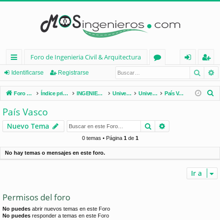
Foro de Ingenieria Civil & Arquitectura
Busca
B
nl
or
de
eg
Identificarse
Registrarse
ac
os
nt
ist
B
Foro de Ingenieria Civil & Arquitectura
Índice principal
INGENIERÍA CIVIL (España)
Universidades de España
Universidades por Comunidades
País Vasco
es
ifi
ra
u
País Vasco
s
rá
ca
rs
Buscar
Búsqueda avan
Nuevo Tema
c
pi
rs
e
a
0 temas • Página
1
de
1
d
e
r
No hay temas o mensajes en este foro.
os
Ir a
Permisos del foro
No puedes
abrir nuevos temas en este Foro
No puedes
responder a temas en este Foro