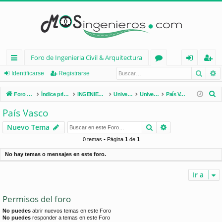
Foro de Ingenieria Civil & Arquitectura
Busca
B
nl
or
de
eg
Identificarse
Registrarse
ac
os
nt
ist
B
Foro de Ingenieria Civil & Arquitectura
Índice principal
INGENIERÍA CIVIL (España)
Universidades de España
Universidades por Comunidades
País Vasco
es
ifi
ra
u
País Vasco
s
rá
ca
rs
Buscar
Búsqueda avan
Nuevo Tema
c
pi
rs
e
a
0 temas • Página
1
de
1
d
e
r
No hay temas o mensajes en este foro.
os
Ir a
Permisos del foro
No puedes
abrir nuevos temas en este Foro
No puedes
responder a temas en este Foro