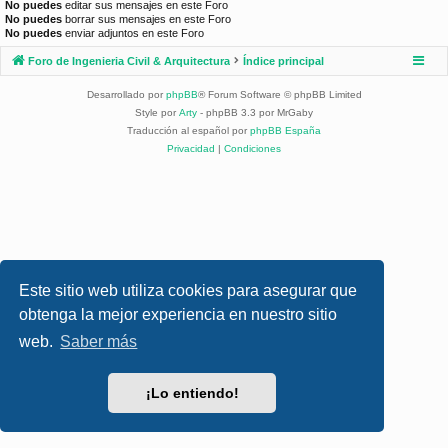
No puedes
editar sus mensajes en este Foro
No puedes
borrar sus mensajes en este Foro
No puedes
enviar adjuntos en este Foro
Foro de Ingenieria Civil & Arquitectura
Índice principal
Desarrollado por
phpBB
® Forum Software © phpBB Limited
Style por
Arty
- phpBB 3.3 por MrGaby
Traducción al español por
phpBB España
Privacidad
|
Condiciones
Este sitio web utiliza cookies para asegurar que
obtenga la mejor experiencia en nuestro sitio
web.
Saber más
¡Lo entiendo!