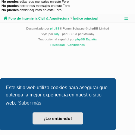
No puedes
editar sus mensajes en este Foro
No puedes
borrar sus mensajes en este Foro
No puedes
enviar adjuntos en este Foro
Foro de Ingenieria Civil & Arquitectura
Índice principal
Desarrollado por
phpBB
® Forum Software © phpBB Limited
Style por
Arty
- phpBB 3.3 por MrGaby
Traducción al español por
phpBB España
Privacidad
|
Condiciones
Este sitio web utiliza cookies para asegurar que
obtenga la mejor experiencia en nuestro sitio
web.
Saber más
¡Lo entiendo!