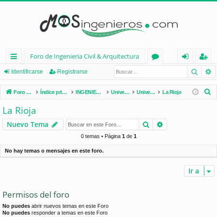
Foro de Ingenieria Civil & Arquitectura
Busca
B
nl
or
de
eg
Identificarse
Registrarse
ac
os
nt
ist
B
Foro de Ingenieria Civil & Arquitectura
Índice principal
INGENIERÍA CIVIL (España)
Universidades de España
Universidades por Comunidades
La Rioja
es
ifi
ra
u
La Rioja
s
rá
ca
rs
Buscar
Búsqueda avan
Nuevo Tema
c
pi
rs
e
a
0 temas • Página
1
de
1
d
e
r
No hay temas o mensajes en este foro.
os
Ir a
Permisos del foro
No puedes
abrir nuevos temas en este Foro
No puedes
responder a temas en este Foro