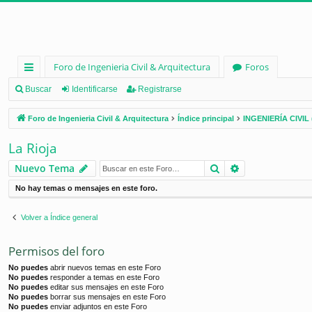
Foro de Ingenieria Civil & Arquitectura
Foros
nl
Buscar
Identificarse
Registrarse
ac
Foro de Ingenieria Civil & Arquitectura
Índice principal
INGENIERÍA CIVIL 
es
La Rioja
rá
Buscar
Búsqueda ava
Nuevo Tema
pi
No hay temas o mensajes en este foro.
d
os
Volver a Índice general
Permisos del foro
No puedes
abrir nuevos temas en este Foro
No puedes
responder a temas en este Foro
No puedes
editar sus mensajes en este Foro
No puedes
borrar sus mensajes en este Foro
No puedes
enviar adjuntos en este Foro