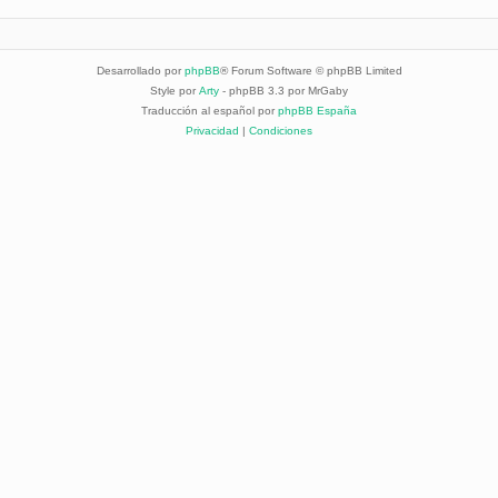
Desarrollado por
phpBB
® Forum Software © phpBB Limited
Style por
Arty
- phpBB 3.3 por MrGaby
Traducción al español por
phpBB España
Privacidad
|
Condiciones