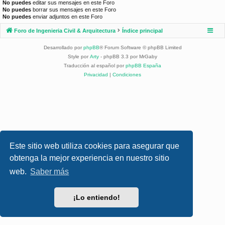
No puedes
editar sus mensajes en este Foro
No puedes
borrar sus mensajes en este Foro
No puedes
enviar adjuntos en este Foro
Foro de Ingenieria Civil & Arquitectura
Índice principal
Desarrollado por
phpBB
® Forum Software © phpBB Limited
Style por
Arty
- phpBB 3.3 por MrGaby
Traducción al español por
phpBB España
Privacidad
|
Condiciones
Este sitio web utiliza cookies para asegurar que
obtenga la mejor experiencia en nuestro sitio
web.
Saber más
¡Lo entiendo!