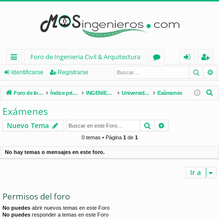
Foro de Ingenieria Civil & Arquitectura
Busca
B
nl
or
de
eg
Identificarse
Registrarse
ac
os
nt
ist
B
Foro de Ingenieria Civil & Arquitectura
Índice principal
INGENIERÍA CIVIL (España)
Universidades de España
Exámenes
es
ifi
ra
u
Exámenes
s
rá
ca
rs
Buscar
Búsqueda avan
Nuevo Tema
c
pi
rs
e
a
0 temas • Página
1
de
1
d
e
r
No hay temas o mensajes en este foro.
os
Ir a
Permisos del foro
No puedes
abrir nuevos temas en este Foro
No puedes
responder a temas en este Foro