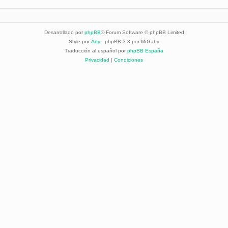
Desarrollado por
phpBB
® Forum Software © phpBB Limited
Style por
Arty
- phpBB 3.3 por MrGaby
Traducción al español por
phpBB España
Privacidad
|
Condiciones