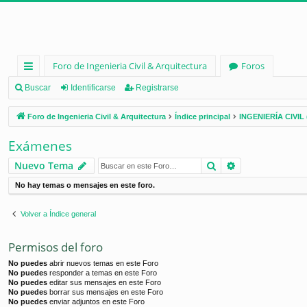
Foro de Ingenieria Civil & Arquitectura
Foros
nl
Buscar
Identificarse
Registrarse
ac
Foro de Ingenieria Civil & Arquitectura
Índice principal
INGENIERÍA CIVIL 
es
Exámenes
rá
Buscar
Búsqueda ava
Nuevo Tema
pi
No hay temas o mensajes en este foro.
d
os
Volver a Índice general
Permisos del foro
No puedes
abrir nuevos temas en este Foro
No puedes
responder a temas en este Foro
No puedes
editar sus mensajes en este Foro
No puedes
borrar sus mensajes en este Foro
No puedes
enviar adjuntos en este Foro