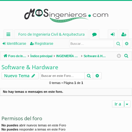
Foro de Ingenieria Civil & Arquitectura
Busca
B
nl
or
de
eg
Identificarse
Registrarse
ac
os
nt
ist
B
Foro de Ingenieria Civil & Arquitectura
Índice principal
INGENIERÍA CIVIL (España)
Software & Hardware
es
ifi
ra
u
Software & Hardware
s
rá
ca
rs
Buscar
Búsqueda avan
Nuevo Tema
c
pi
rs
e
a
0 temas • Página
1
de
1
d
e
r
No hay temas o mensajes en este foro.
os
Ir a
Permisos del foro
No puedes
abrir nuevos temas en este Foro
No puedes
responder a temas en este Foro