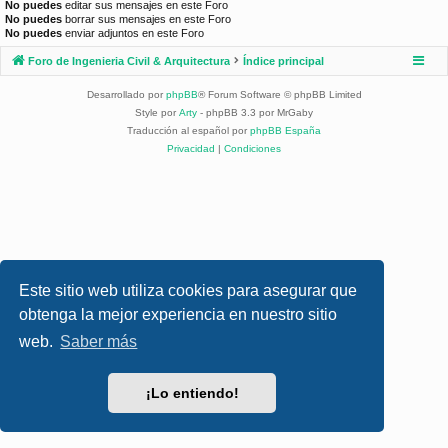
No puedes
editar sus mensajes en este Foro
No puedes
borrar sus mensajes en este Foro
No puedes
enviar adjuntos en este Foro
Foro de Ingenieria Civil & Arquitectura
Índice principal
Desarrollado por
phpBB
® Forum Software © phpBB Limited
Style por
Arty
- phpBB 3.3 por MrGaby
Traducción al español por
phpBB España
Privacidad
|
Condiciones
Este sitio web utiliza cookies para asegurar que
obtenga la mejor experiencia en nuestro sitio
web.
Saber más
¡Lo entiendo!