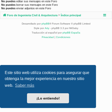
No puedes
editar sus mensajes en este Foro
No puedes
borrar sus mensajes en este Foro
No puedes
enviar adjuntos en este Foro
Foro de Ingenieria Civil & Arquitectura
Índice principal
Desarrollado por
phpBB
® Forum Software © phpBB Limited
Style por
Arty
- phpBB 3.3 por MrGaby
Traducción al español por
phpBB España
Privacidad
|
Condiciones
Este sitio web utiliza cookies para asegurar que
obtenga la mejor experiencia en nuestro sitio
web.
Saber más
¡Lo entiendo!