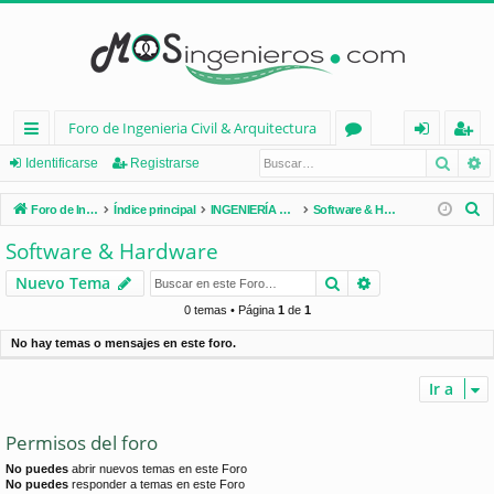
Foro de Ingenieria Civil & Arquitectura
Busca
B
nl
or
de
eg
Identificarse
Registrarse
ac
os
nt
ist
B
Foro de Ingenieria Civil & Arquitectura
Índice principal
INGENIERÍA CIVIL (España)
Software & Hardware
es
ifi
ra
u
Software & Hardware
s
rá
ca
rs
Buscar
Búsqueda avan
Nuevo Tema
c
pi
rs
e
a
0 temas • Página
1
de
1
d
e
r
No hay temas o mensajes en este foro.
os
Ir a
Permisos del foro
No puedes
abrir nuevos temas en este Foro
No puedes
responder a temas en este Foro