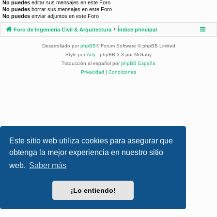
No puedes
editar sus mensajes en este Foro
No puedes
borrar sus mensajes en este Foro
No puedes
enviar adjuntos en este Foro
Foro de Ingenieria Civil & Arquitectura
Índice principal
Desarrollado por
phpBB
® Forum Software © phpBB Limited
Style por
Arty
- phpBB 3.3 por MrGaby
Traducción al español por
phpBB España
Privacidad
|
Condiciones
Este sitio web utiliza cookies para asegurar que
obtenga la mejor experiencia en nuestro sitio
web.
Saber más
¡Lo entiendo!