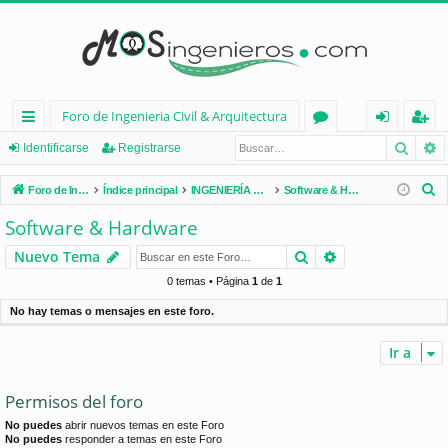
Foro de Ingenieria Civil & Arquitectura
Busca
B
nl
or
de
eg
Identificarse
Registrarse
ac
os
nt
ist
B
Foro de Ingenieria Civil & Arquitectura
Índice principal
INGENIERÍA CIVIL (España)
Software & Hardware
es
ifi
ra
u
Software & Hardware
s
rá
ca
rs
Buscar
Búsqueda avan
Nuevo Tema
c
pi
rs
e
a
0 temas • Página
1
de
1
d
e
r
No hay temas o mensajes en este foro.
os
Ir a
Permisos del foro
No puedes
abrir nuevos temas en este Foro
No puedes
responder a temas en este Foro