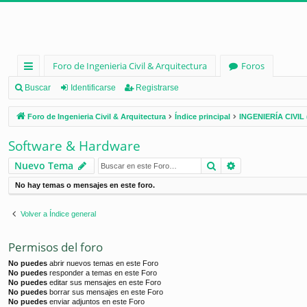
Foro de Ingenieria Civil & Arquitectura
Foros
nl
Buscar
Identificarse
Registrarse
ac
Foro de Ingenieria Civil & Arquitectura
Índice principal
INGENIERÍA CIVIL 
es
Software & Hardware
rá
Buscar
Búsqueda ava
Nuevo Tema
pi
No hay temas o mensajes en este foro.
d
os
Volver a Índice general
Permisos del foro
No puedes
abrir nuevos temas en este Foro
No puedes
responder a temas en este Foro
No puedes
editar sus mensajes en este Foro
No puedes
borrar sus mensajes en este Foro
No puedes
enviar adjuntos en este Foro