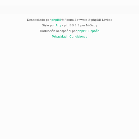
Desarrollado por
phpBB
® Forum Software © phpBB Limited
Style por
Arty
- phpBB 3.3 por MrGaby
Traducción al español por
phpBB España
Privacidad
|
Condiciones