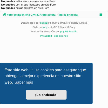
No puedes
editar sus mensajes en este Foro
No puedes
borrar sus mensajes en este Foro
No puedes
enviar adjuntos en este Foro
Foro de Ingenieria Civil & Arquitectura
Índice principal
Desarrollado por
phpBB
® Forum Software © phpBB Limited
Style por
Arty
- phpBB 3.3 por MrGaby
Traducción al español por
phpBB España
Privacidad
|
Condiciones
Este sitio web utiliza cookies para asegurar que
obtenga la mejor experiencia en nuestro sitio
web.
Saber más
¡Lo entiendo!