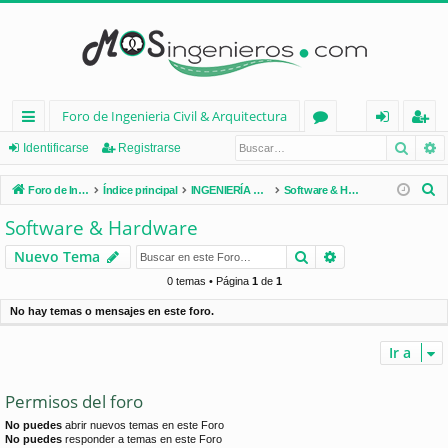
Foro de Ingenieria Civil & Arquitectura
Busca
B
nl
or
de
eg
Identificarse
Registrarse
ac
os
nt
ist
B
Foro de Ingenieria Civil & Arquitectura
Índice principal
INGENIERÍA CIVIL (España)
Software & Hardware
es
ifi
ra
u
Software & Hardware
s
rá
ca
rs
Buscar
Búsqueda avan
Nuevo Tema
c
pi
rs
e
a
0 temas • Página
1
de
1
d
e
r
No hay temas o mensajes en este foro.
os
Ir a
Permisos del foro
No puedes
abrir nuevos temas en este Foro
No puedes
responder a temas en este Foro