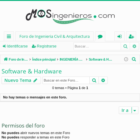
Foro de Ingenieria Civil & Arquitectura
Busca
B
nl
or
de
eg
Identificarse
Registrarse
ac
os
nt
ist
B
Foro de Ingenieria Civil & Arquitectura
Índice principal
INGENIERÍA CIVIL (España)
Software & Hardware
es
ifi
ra
u
Software & Hardware
s
rá
ca
rs
Buscar
Búsqueda avan
Nuevo Tema
c
pi
rs
e
a
0 temas • Página
1
de
1
d
e
r
No hay temas o mensajes en este foro.
os
Ir a
Permisos del foro
No puedes
abrir nuevos temas en este Foro
No puedes
responder a temas en este Foro