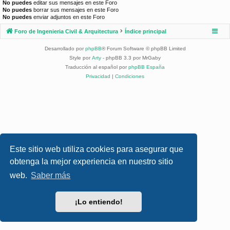
No puedes
editar sus mensajes en este Foro
No puedes
borrar sus mensajes en este Foro
No puedes
enviar adjuntos en este Foro
Foro de Ingenieria Civil & Arquitectura
Índice principal
Desarrollado por
phpBB
® Forum Software © phpBB Limited
Style por
Arty
- phpBB 3.3 por MrGaby
Traducción al español por
phpBB España
Privacidad
|
Condiciones
Este sitio web utiliza cookies para asegurar que
obtenga la mejor experiencia en nuestro sitio
web.
Saber más
¡Lo entiendo!